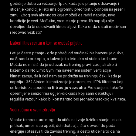
godišnje doba za vežbanje. Ipak, kada je u pitanju održavanje i
sticanje kondicije, leto ima ogromnu prednost u odnosu na jesen i
zimu. Zbog svih aktivnosti koje možeš da radiš napolju, nivo
kondicije je veći. Međutim, vreme koje provodiš napolju nije
dovoljno da bi se ostvarili fitnes ciljevi. Kako onda ostati motivisan
i redovno vežbati?
Izaberi fitnes centar u kom se osećaš prijatno
Leti je često pitanje - gde pobeći od vrućine? Na bazenu je gužva,
na Štrandu pretoplo, a kakvo je to leto ako si stalno kod kuće.
Možda ne misliš da je odlazak na trening pravi izbor, ali ako ti
kažemo da No Limit Gym ima savremeni sistem ventilacije i
klimatizacije, da li ćeš nam se pridružiti na treningu čak i kada je
napolju +35? Sistem klimatizacije je opremljen HEPA filterima koji
se koriste za apsolutnu
filtraciju vazduha
. Prostorije su takođe
opremljene senzorima ugljen-dioksida koji sami detektuju i
regulišu vazduh kako bi konstantno bio jednako visokog kvaliteta.
Vodi računa o svom zdravlju
Visoke temperature mogu da utiču na tvoje fizičko stanje - nizak
pritisak, umor, slab apetit, dehidratacija, što dovodi do pada
energije i otežava ti da završiš trening, a često utiče na to da na