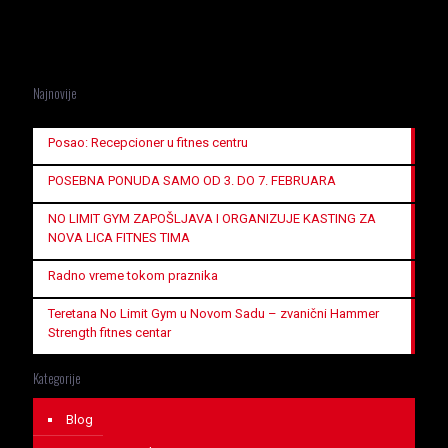
Najnovije
Posao: Recepcioner u fitnes centru
POSEBNA PONUDA SAMO OD 3. DO 7. FEBRUARA
NO LIMIT GYM ZAPOŠLJAVA I ORGANIZUJE KASTING ZA
NOVA LICA FITNES TIMA
Radno vreme tokom praznika
Teretana No Limit Gym u Novom Sadu – zvanični Hammer
Strength fitnes centar
Kategorije
Blog