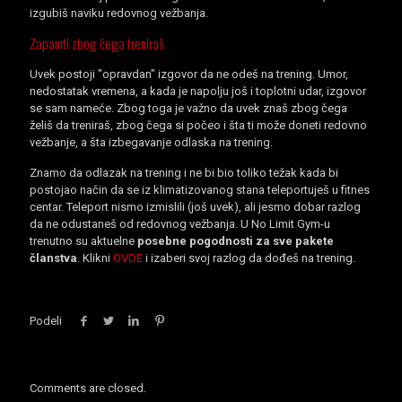
izgubiš naviku redovnog vežbanja.
Zapamti zbog čega treniraš
Uvek postoji "opravdan" izgovor da ne odeš na trening. Umor,
nedostatak vremena, a kada je napolju još i toplotni udar, izgovor
se sam nameće. Zbog toga je važno da uvek znaš zbog čega
želiš da treniraš, zbog čega si počeo i šta ti može doneti redovno
vežbanje, a šta izbegavanje odlaska na trening.
Znamo da odlazak na trening i ne bi bio toliko težak kada bi
postojao način da se iz klimatizovanog stana teleportuješ u fitnes
centar. Teleport nismo izmislili (još uvek), ali jesmo dobar razlog
da ne odustaneš od redovnog vežbanja. U No Limit Gym-u
trenutno su aktuelne
posebne pogodnosti za sve pakete
članstva
. Klikni
OVDE
i izaberi svoj razlog da dođeš na trening.
Podeli
Comments are closed.