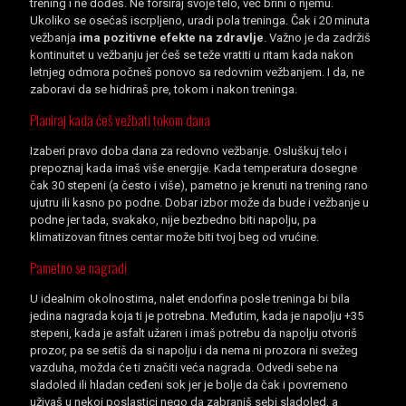
trening i ne dođeš. Ne forsiraj svoje telo, već brini o njemu.
Ukoliko se osećaš iscrpljeno, uradi pola treninga. Čak i 20 minuta
vežbanja
ima pozitivne efekte na zdravlje
. Važno je da zadržiš
kontinuitet u vežbanju jer ćeš se teže vratiti u ritam kada nakon
letnjeg odmora počneš ponovo sa redovnim vežbanjem. I da, ne
zaboravi da se hidriraš pre, tokom i nakon treninga.
Planiraj kada ćeš vežbati tokom dana
Izaberi pravo doba dana za redovno vežbanje. Osluškuj telo i
prepoznaj kada imaš više energije. Kada temperatura dosegne
čak 30 stepeni (a često i više), pametno je krenuti na trening rano
ujutru ili kasno po podne. Dobar izbor može da bude i vežbanje u
podne jer tada, svakako, nije bezbedno biti napolju, pa
klimatizovan fitnes centar može biti tvoj beg od vrućine.
Pametno se nagradi
U idealnim okolnostima, nalet endorfina posle treninga bi bila
jedina nagrada koja ti je potrebna. Međutim, kada je napolju +35
stepeni, kada je asfalt užaren i imaš potrebu da napolju otvoriš
prozor, pa se setiš da si napolju i da nema ni prozora ni svežeg
vazduha, možda će ti značiti veća nagrada. Odvedi sebe na
sladoled ili hladan ceđeni sok jer je bolje da čak i povremeno
uživaš u nekoj poslastici nego da zabraniš sebi sladoled, a