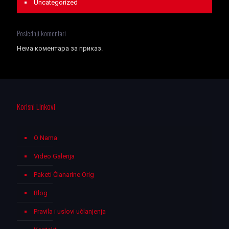
Uncategorized
Poslednji komentari
Нема коментара за приказ.
Korisni Linkovi
O Nama
Video Galerija
Paketi Članarine Orig
Blog
Pravila i uslovi učlanjenja