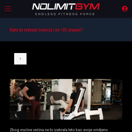
Kako da redovno treniraš i na +35 stepeni?
Zbog vrućine većina ne bi izabrala leto kao svoje omiljeno