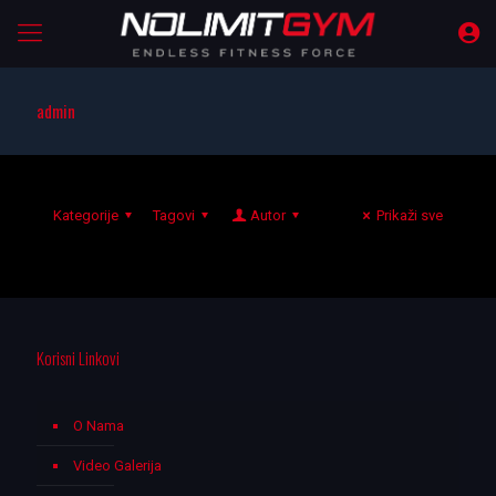
admin
Kategorije
Tagovi
Autor
Prikaži sve
Korisni Linkovi
O Nama
Video Galerija