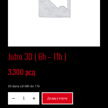
Jutro 30 ( 6h – 11h )
3.300
рсд
30 dana od 06h do 11h
Jutro
Додај у корпу
30
(
6h