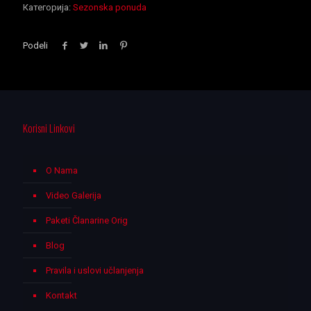
Категорија:
Sezonska ponuda
-
11h
)
Podeli
количина
Korisni Linkovi
O Nama
Video Galerija
Paketi Članarine Orig
Blog
Pravila i uslovi učlanjenja
Kontakt